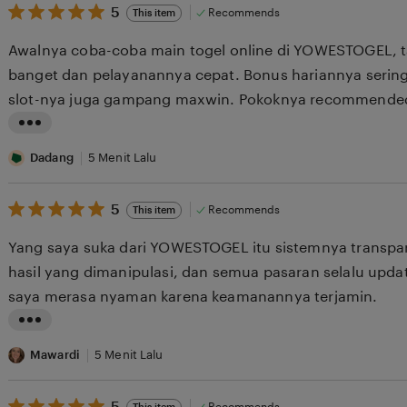
5
t
5
Recommends
This item
out
i
of
Awalnya coba-coba main togel online di YOWESTOGEL, t
5
n
stars
banget dan pelayanannya cepat. Bonus hariannya sering
g
slot-nya juga gampang maxwin. Pokoknya recommende
r
e
L
v
i
Dadang
5 Menit Lalu
i
s
e
5
t
5
Recommends
This item
out
w
i
of
Yang saya suka dari YOWESTOGEL itu sistemnya transpara
5
b
n
stars
hasil yang dimanipulasi, dan semua pasaran selalu upda
y
g
saya merasa nyaman karena keamanannya terjamin.
D
r
a
e
L
d
v
i
Mawardi
5 Menit Lalu
o
i
s
e
5
t
5