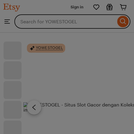
YOWESTOGEL
Sign in
Skip
to
Search
Browse
ontent
for
items
or
shops
YOWESTOGEL