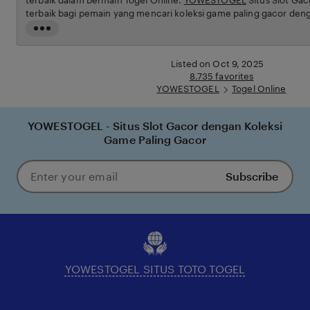
terbaik dalam bermain Togel Online.
YOWESTOGEL
Situs Slot Gac
terbaik bagi pemain yang mencari koleksi game paling gacor de
tinggi setiap hari. Melalui YOWESTOGEL, Anda dapat mengakses lin
Read
menikmati slot online gacor hari ini, RTP tinggi, bonus melimpah,
the
game terpercaya yang rutin menghadirkan game berkualitas. Den
full
Listed on Oct 9, 2025
stabil, dan akses 24 jam, YOWESTOGEL cocok untuk pemula mau
description
8.735 favorites
berpengalaman yang ingin bermain tanpa hambatan. Segera kunju
YOWESTOGEL
Togel Online
YOWESTOGEL sekarang, temukan koleksi game paling gacor favor
maksimalkan peluang kemenangan setiap hari!
YOWESTOGEL - Situs Slot Gacor dengan Koleksi
Game Paling Gacor
Subscribe
Enter
your
email
YOWESTOGEL SITUS TOTO TOGEL