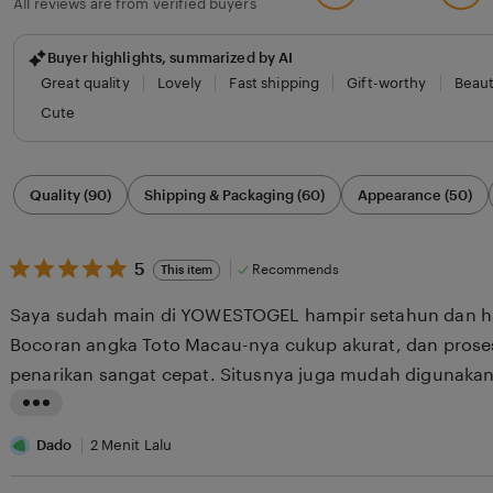
All reviews are from verified buyers
Buyer highlights, summarized by AI
Great quality
Lovely
Fast shipping
Gift-worthy
Beaut
Cute
Filter
Quality (90)
Shipping & Packaging (60)
Appearance (50)
by
category
5
5
Recommends
This item
out
of
Saya sudah main di YOWESTOGEL hampir setahun dan h
5
stars
Bocoran angka Toto Macau-nya cukup akurat, dan pros
penarikan sangat cepat. Situsnya juga mudah digunaka
baru.
L
i
Dado
2 Menit Lalu
s