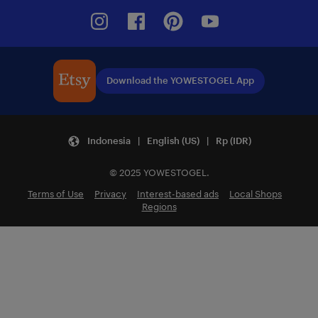
Instagram
Facebook
Pinterest
Youtube
Download the YOWESTOGEL App
Indonesia | English (US) | Rp (IDR)
© 2025 YOWESTOGEL.
Terms of Use
Privacy
Interest-based ads
Local Shops
Regions